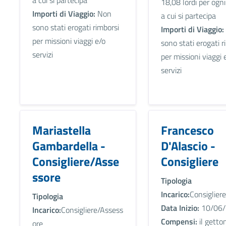
a cui si partecipa
18,08 lordi per ogn
Importi di Viaggio:
Non
a cui si partecipa
sono stati erogati rimborsi
Importi di Viaggio:
per missioni viaggi e/o
sono stati erogati r
servizi
per missioni viaggi 
servizi
Mariastella
Francesco
Gambardella -
D'Alascio -
Consigliere/Asse
Consigliere
ssore
Tipologia
Incarico:
Consigliere
Tipologia
Data Inizio:
10/06/
Incarico:
Consigliere/Assess
Compensi:
il getto
ore