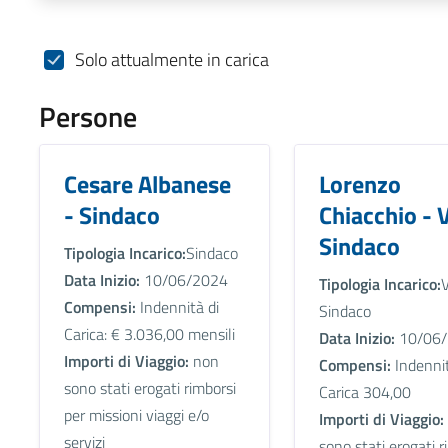
Solo attualmente in carica
Persone
Cesare Albanese
Lorenzo
- Sindaco
Chiacchio - 
Sindaco
Tipologia Incarico:
Sindaco
Data Inizio:
10/06/2024
Tipologia Incarico:
V
Compensi:
Indennità di
Sindaco
Carica: € 3.036,00 mensili
Data Inizio:
10/06/
Importi di Viaggio:
non
Compensi:
Indennit
sono stati erogati rimborsi
Carica 304,00
per missioni viaggi e/o
Importi di Viaggio:
servizi
sono stati erogati r