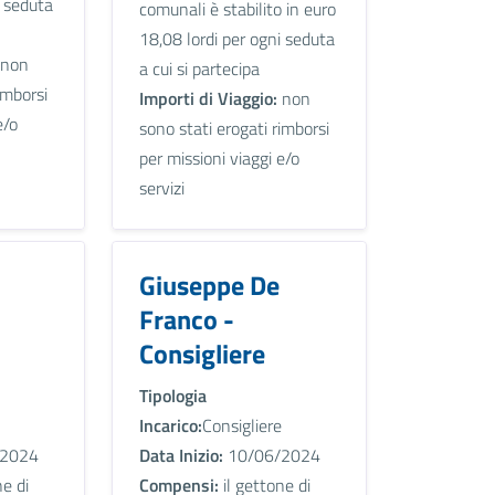
i seduta
comunali è stabilito in euro
18,08 lordi per ogni seduta
non
a cui si partecipa
imborsi
Importi di Viaggio:
non
e/o
sono stati erogati rimborsi
per missioni viaggi e/o
servizi
Giuseppe De
Franco -
Consigliere
Tipologia
Incarico:
Consigliere
2024
Data Inizio:
10/06/2024
ne di
Compensi:
il gettone di