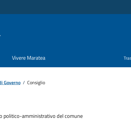
a
Vivere Maratea
Tra
di Governo
/
Consiglio
ollo politico-amministrativo del comune