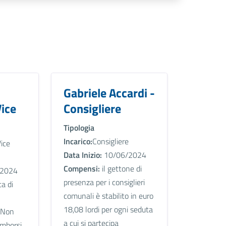
Gabriele Accardi -
Vice
Consigliere
Tipologia
Incarico:
Consigliere
ice
Data Inizio:
10/06/2024
Compensi:
il gettone di
2024
presenza per i consiglieri
a di
comunali è stabilito in euro
18,08 lordi per ogni seduta
Non
a cui si partecipa
imborsi