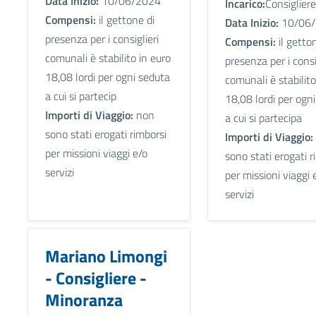
Data Inizio:
10/06/2024
Incarico:
Consigliere
Compensi:
il gettone di
Data Inizio:
10/06/
presenza per i consiglieri
Compensi:
il getto
comunali è stabilito in euro
presenza per i consi
18,08 lordi per ogni seduta
comunali è stabilito
a cui si partecip
18,08 lordi per ogn
Importi di Viaggio:
non
a cui si partecipa
sono stati erogati rimborsi
Importi di Viaggio:
per missioni viaggi e/o
sono stati erogati r
servizi
per missioni viaggi 
servizi
Mariano Limongi
- Consigliere -
Minoranza