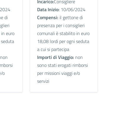
Incarico:
Consigliere
2024
Data Inizio:
10/06/2024
ne di
Compensi:
il gettone di
glieri
presenza per i consiglieri
 in euro
comunali è stabilito in euro
i seduta
18,08 lordi per ogni seduta
a cui si partecipa
non
Importi di Viaggio:
non
imborsi
sono stati erogati rimborsi
e/o
per missioni viaggi e/o
servizi