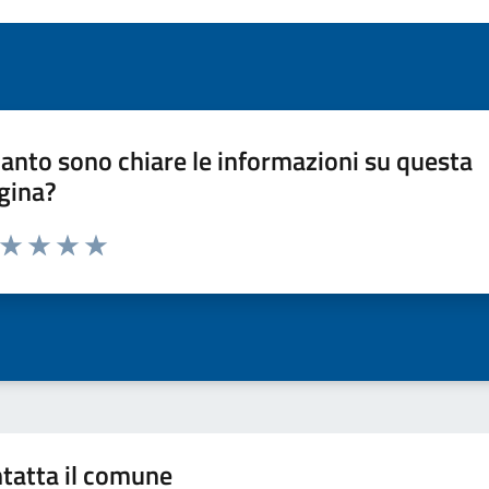
anto sono chiare le informazioni su questa
gina?
a da 1 a 5 stelle la pagina
ta 1 stelle su 5
Valuta 2 stelle su 5
Valuta 3 stelle su 5
Valuta 4 stelle su 5
Valuta 5 stelle su 5
tatta il comune