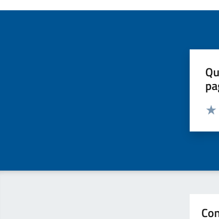
Qu
pa
Valut
Valu
Con