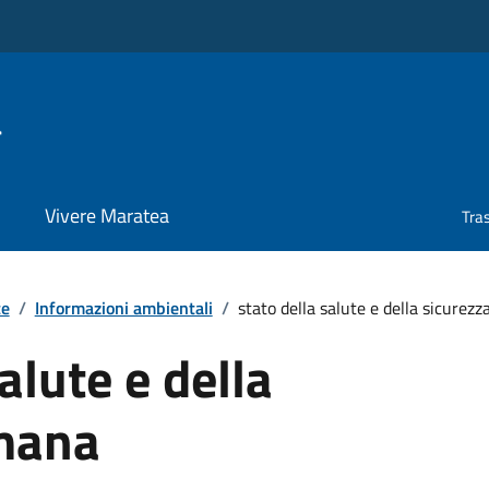
a
Vivere Maratea
Tra
te
/
Informazioni ambientali
/
stato della salute e della sicurez
alute e della
mana