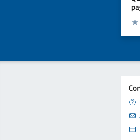
pa
Valut
Valu
Con