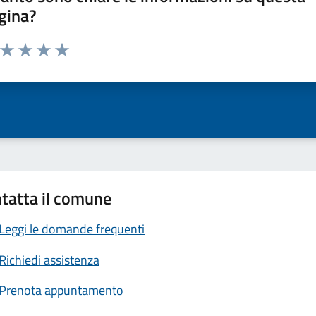
gina?
a da 1 a 5 stelle la pagina
ta 1 stelle su 5
Valuta 2 stelle su 5
Valuta 3 stelle su 5
Valuta 4 stelle su 5
Valuta 5 stelle su 5
tatta il comune
Leggi le domande frequenti
Richiedi assistenza
Prenota appuntamento